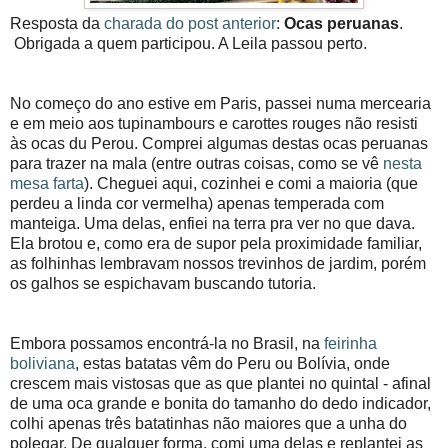
Resposta da
charada do post anterior
:
Ocas peruanas
.
Obrigada a quem participou. A Leila passou perto.
No começo do ano estive em Paris, passei numa mercearia
e em meio aos tupinambours e carottes rouges não resisti
às ocas du Perou. Comprei algumas destas ocas peruanas
para trazer na mala (entre outras coisas, como se vê
nesta
mesa farta
). Cheguei aqui, cozinhei e comi a maioria (que
perdeu a linda cor vermelha) apenas temperada com
manteiga. Uma delas, enfiei na terra pra ver no que dava.
Ela brotou e, como era de supor pela proximidade familiar,
as folhinhas lembravam nossos trevinhos de jardim, porém
os galhos se espichavam buscando tutoria.
Embora possamos encontrá-la no Brasil, na
feirinha
boliviana
, estas batatas vêm do Peru ou Bolívia, onde
crescem mais vistosas que as que plantei no quintal - afinal
de uma oca grande e bonita do tamanho do dedo indicador,
colhi apenas três batatinhas não maiores que a unha do
polegar. De qualquer forma, comi uma delas e replantei as