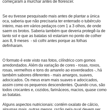
começaram a murchar antes de florescer.
Se eu tivesse pesquisado mais antes de plantar a única
oca, saberia que não precisaria ter enterrado o tubérculo
inteiro, mas em vários pedaços com 1 a 3 olhos, de onde
saem os brotos. Saberia também que deveria protegê-la de
tanto sol e que as batatas só estariam no ponto de colher
aos 8, 9 meses - só colhi antes porque as folhas
definharam.
O formato é este visto nas fotos, cilíndrico com gomos
arredondados. Além da variação de cores - rosas, roxos,
rosas, vermelhos e tons do amarelo ao esverdeados -, há
também sabores diferentes - mais amargos, suaves,
adocicados. Os meus eram mais suaves e adocicados,
assim como os pequenos descendentes. Quando crus, são
todos crocantes e, cozidos, farináceos, macios, quase como
as batatas.
Alguns aspectos nutricionais: contém oxalato de cálcio,
algumas mais, outras menos, razão pela qual devem ser