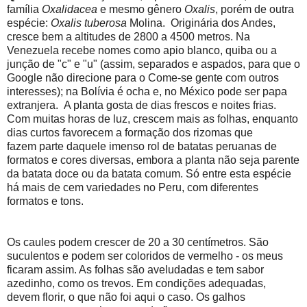
família
Oxalidacea
e mesmo gênero
Oxalis
, porém de outra
espécie:
Oxalis tuberosa
Molina. Originária dos Andes,
cresce bem a altitudes de 2800 a 4500 metros. Na
Venezuela recebe nomes como
apio blanco, quiba ou a
junção de "c" e "u" (assim, separados e aspados, para que o
Google não direcione para o Come-se gente com outros
interesses); na Bolívia é ocha e, no México pode ser papa
extranjera. A planta gosta de dias frescos e noites frias.
Com muitas horas de luz, crescem mais as folhas, enquanto
dias curtos favorecem a formação dos rizomas que
fazem
parte daquele imenso rol de batatas peruanas de
formatos e cores diversas, embora a planta não seja parente
da batata doce ou da batata comum. Só entre esta espécie
há mais de cem variedades no Peru, com diferentes
formatos e tons.
Os caules podem crescer de 20 a 30 centímetros. São
suculentos e podem ser coloridos de vermelho - os meus
ficaram assim. As folhas são aveludadas e tem sabor
azedinho, como os trevos. Em condições adequadas,
devem florir, o que não foi aqui o caso. Os galhos