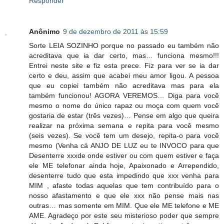
Responder
Anônimo
9 de dezembro de 2011 às 15:59
Sorte LEIA SOZINHO porque no passado eu também não
acreditava que ia dar certo, mas… funciona mesmo!!!
Entrei neste site e fiz esta prece. Fiz para ver se ia dar
certo e deu, assim que acabei meu amor ligou. A pessoa
que eu copiei também não acreditava mas para ela
também funcionou! AGORA VEREMOS… Diga para você
mesmo o nome do único rapaz ou moça com quem você
gostaria de estar (três vezes)… Pense em algo que queira
realizar na próxima semana e repita para você mesmo
(seis vezes). Se você tem um desejo, repita-o para você
mesmo (Venha cá ANJO DE LUZ eu te INVOCO para que
Desenterre xxxde onde estiver ou com quem estiver e faça
ele ME telefonar ainda hoje, Apaixonado e Arrependido,
desenterre tudo que esta impedindo que xxx venha para
MIM , afaste todas aquelas que tem contribuído para o
nosso afastamento e que ele xxx não pense mais nas
outras… mas somente em MIM. Que ele ME telefone e ME
AME. Agradeço por este seu misterioso poder que sempre