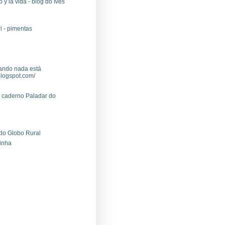
y la vida - blog do Ives
i - pimentas
ando nada está
logspot.com/
o caderno Paladar do
 do Globo Rural
rinha