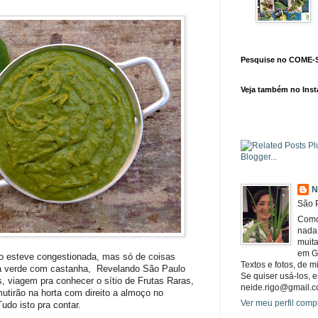
Pesquise no COME-
Veja também no Ins
N
São P
Como
nada 
muita
em G
do esteve congestionada, mas só de coisas
Textos e fotos, de m
a verde com castanha, Revelando São Paulo
Se quiser usá-los, e
viagem pra conhecer o sítio de Frutas Raras,
neide.rigo@gmail.c
utirão na horta com direito a almoço no
Ver meu perfil comp
udo isto pra contar.