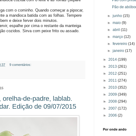
Pão de abóbo
ga com o cominho. Quando começar a pipocar,
nte a mandioca batida com as folhas. Tempere
►
junho
(15)
 bem e deixe ferver dois minutos.
►
maio
(9)
rvir, espalhe por cima o restante da manteiga
►
abril
(11)
ijão cozidos. Sirva com peixe frito ou assado.
►
março
(12)
►
fevereiro
(14)
►
janeiro
(17)
►
2014
(199)
8:37
9 comentários:
►
2013
(261)
►
2012
(251)
►
2011
(274)
►
2010
(352)
015
►
2009
(349)
 orelha-de-padre, lablab.
►
2008
(294)
dar. Edição de 09/07/2015
►
2007
(172)
►
2006
(2)
Por onde ando