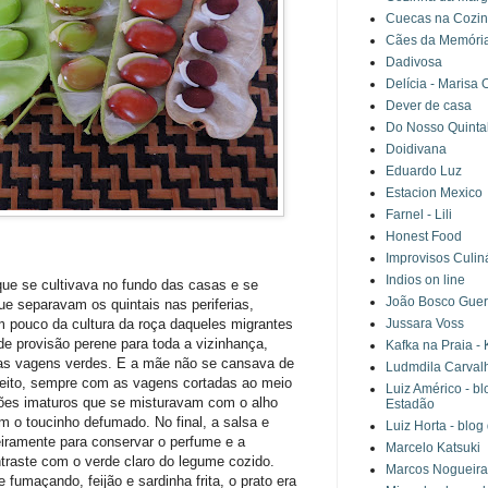
Cuecas na Cozi
Cães da Memória 
Dadivosa
Delícia - Marisa
Dever de casa
Do Nosso Quinta
Doidivana
Eduardo Luz
Estacion Mexico
Farnel - Lili
Honest Food
Improvisos Culin
Indios on line
 que se cultivava no fundo das casas e se
João Bosco Guer
e separavam os quintais nas periferias,
m pouco da cultura da roça daqueles migrantes
Jussara Voss
 de provisão perene para toda a vizinhança,
Kafka na Praia -
s vagens verdes. E a mãe não se cansava de
Ludmdila Carval
eito, sempre com as vagens cortadas ao meio
Luiz Américo - b
jões imaturos que se misturavam com o alho
Estadão
m o toucinho defumado. No final, a salsa e
Luiz Horta - blo
eiramente para conservar o perfume e a
Marcelo Katsuki
traste com o verde claro do legume cozido.
Marcos Nogueira
fumaçando, feijão e sardinha frita, o prato era