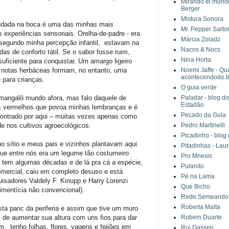
Mirando el mundo 
Berger
Mistura Sonora
ludada na boca é uma das minhas mais
Mr. Pepper Sartor
s experiências sensoriais. Orelha-de-padre - era
Márcia Zoladz
, segundo minha percepção infantil, estavam na
Nacos & Nocs
s de conforto tátil. Se o sabor fosse ruim,
Nina Horta
 suficiente para conquistar. Um amargo ligeiro
 notas herbáceas formam, no entanto, uma
Noemi Jaffe - Qu
acontecendodo.b
 para crianças.
O guia verde
mangalô mundo afora, mas falo daquele de
Paladar - blog d
Estadão
ões vermelhos que povoa minhas lembranças e é
Pecado da Gula
ontrado por aqui – muitas vezes apenas como
de nos cultivos agroecológicos.
Pedro Martinelli
Picadinho - blog
o sítio e meus pais e vizinhos plantavam aqui
Pitadinhas - Lau
ue entre nós era um legume tão costumeiro
Pro Mnesis
 tem algumas décadas e de lá pra cá a espécie,
Pulanito
comercial, caiu em completo desuso e está
Pé na Lama
quisadores Valdely F. Kinupp e Harry Lorenzi
Que Bicho
imentícia não convencional).
Rede Semeando
Roberta Malta
sta panc da periferia e assim que tive um muro
 de aumentar sua altura com uns fios para dar
Rubem Duarte
im, tenho folhas, flores, vagens e feijões em
Rui Gassen