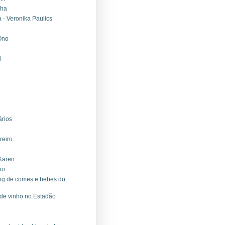
nha
- Veronika Paulics
 Ono
l
ários
reiro
 Karen
ho
log de comes e bebes do
g de vinho no Estadão