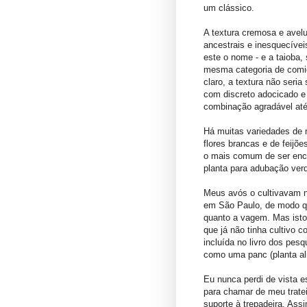
um clássico.
A textura cremosa e ave
ancestrais e inesquecívei
este o nome - e a taioba
mesma categoria de comida
claro, a textura não seria
com discreto adocicado e
combinação agradável até
Há muitas variedades de 
flores brancas e de feij
o mais comum de ser enc
planta para adubação ver
Meus avós o cultivavam n
em São Paulo, de modo q
quanto a vagem. Mas isto
que já não tinha cultivo 
incluída no livro dos pes
como uma panc (planta al
Eu nunca perdi de vista e
para chamar de meu tratei
suporte à trepadeira. Ass