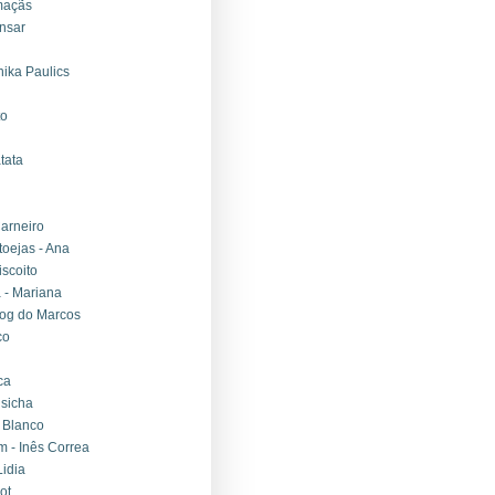
maçãs
nsar
nika Paulics
to
tata
arneiro
toejas - Ana
scoito
 - Mariana
log do Marcos
co
ca
lsicha
 Blanco
 - Inês Correa
Lidia
ot