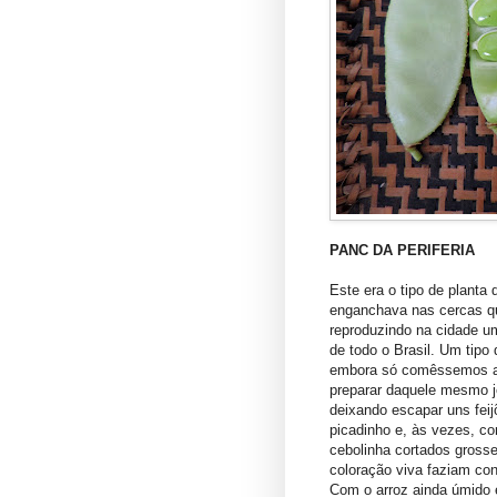
PANC DA PERIFERIA
Este era o tipo de planta
enganchava nas cercas qu
reproduzindo na cidade u
de todo o Brasil. Um tipo
embora só comêssemos a
preparar daquele mesmo j
deixando escapar uns fei
picadinho e, às vezes, co
cebolinha cortados gross
coloração viva faziam con
Com o arroz ainda úmido e 