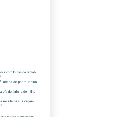
oca com folhas de lablab
...
, orelha-de-padre, lablab.
.
arofa de farinha de milho
.
 e receita de sua vagem
ma
is e outras frutas secas