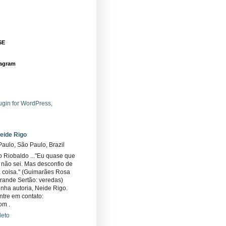
SE
tagram
eide Rigo
aulo, São Paulo, Brazil
 Riobaldo ..."Eu quase que
não sei. Mas desconfio de
 coisa." (Guimarães Rosa
rande Sertão: veredas)
inha autoria, Neide Rigo.
ntre em contato:
om .
leto