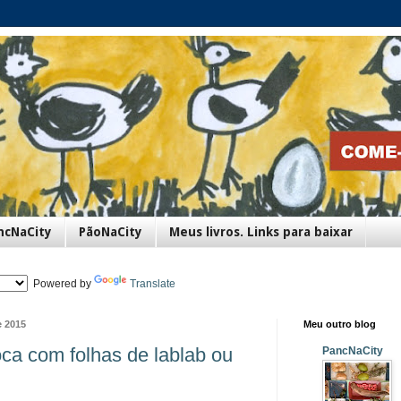
ncNaCity
PãoNaCity
Meus livros. Links para baixar
Powered by
Translate
e 2015
Meu outro blog
ca com folhas de lablab ou
PancNaCity