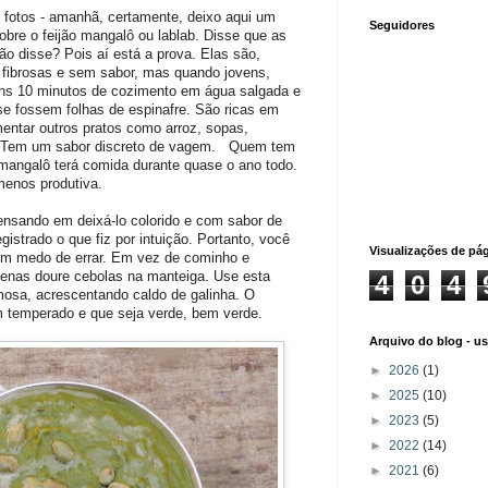
 fotos - amanhã, certamente, deixo aqui um
Seguidores
sobre o feijão mangalô ou lablab. Disse que as
ão disse? Pois aí está a prova. Elas são,
fibrosas e sem sabor, mas quando jovens,
ns 10 minutos de cozimento em água salgada e
 fossem folhas de espinafre. São ricas em
entar outros pratos como arroz, sopas,
. Tem um sabor discreto de vagem. Quem tem
 mangalô terá comida durante quase o ano todo.
 menos produtiva.
ensando em deixá-lo colorido e com sabor de
gistrado o que fiz por intuição. Portanto, você
Visualizações de pá
em medo de errar. Em vez de cominho e
enas doure cebolas na manteiga. Use esta
4
0
4
mosa, acrescentando caldo de galinha. O
em temperado e que seja verde, bem verde.
Arquivo do blog - u
►
2026
(1)
►
2025
(10)
►
2023
(5)
►
2022
(14)
►
2021
(6)