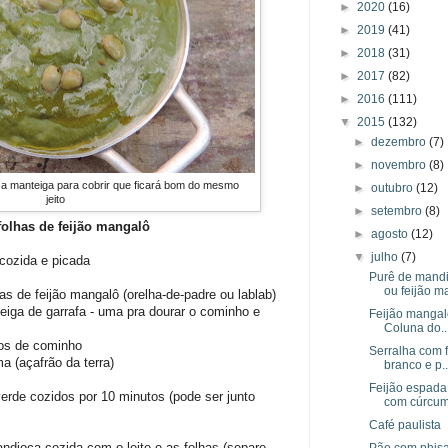
►
2020
(16)
►
2019
(41)
►
2018
(31)
►
2017
(82)
►
2016
(111)
▼
2015
(132)
►
dezembro
(7)
►
novembro
(8)
 e a manteiga para cobrir que ficará bom do mesmo
►
outubro
(12)
jeito
►
setembro
(8)
olhas de feijão mangalô
►
agosto
(12)
▼
julho
(7)
cozida e picada
Purê de mandi
ou feijão ma
as de feijão mangalô (orelha-de-padre ou lablab)
eiga de garrafa - uma pra dourar o cominho e
Feijão mangalô
Coluna do..
rãos de cominho
Serralha com f
ma (açafrão da terra)
branco e p..
Feijão espada
erde cozidos por 10 minutos (pode ser junto
com cúrcu
Café paulista
andioca cozida com o leite e as folhas (separe
Pão com phisal