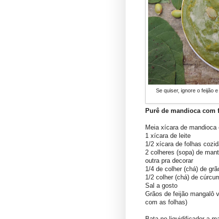
Se quiser, ignore o feijão
Purê de mandioca com f
Meia xícara de mandioca 
1 xícara de leite
1/2 xícara de folhas cozid
2 colheres (sopa) de mant
outra pra decorar
1/4 de colher (chá) de g
1/2 colher (chá) de cúrcu
Sal a gosto
Grãos de feijão mangalô v
com as folhas)
Bata no liquidificador a m