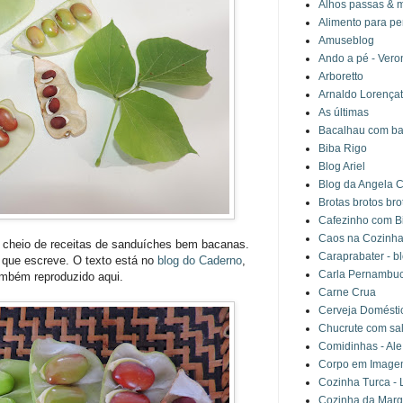
Alhos passas & 
Alimento para pe
Amuseblog
Ando a pé - Vero
Arboretto
Arnaldo Lorença
As últimas
Bacalhau com ba
Biba Rigo
Blog Ariel
Blog da Angela C
Brotas brotos bro
Cafezinho com Bi
Caos na Cozinha
 cheio de receitas de sanduíches bem bacanas.
Caraprabater - b
que escreve. O texto está no
blog do Caderno
,
Carla Pernambu
ambém reproduzido aqui.
Carne Crua
Cerveja Domésti
Chucrute com sa
Comidinhas - Ale
Corpo em Imagem
Cozinha Turca - 
Cozinha da Marg