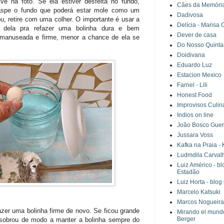
vê na foto. Se ela estiver desfeita no fundo,
Cães da Memória 
raspe o fundo que poderá estar mole como um
Dadivosa
u, retire com uma colher. O importante é usar a
Delícia - Marisa
s dela pra refazer uma bolinha dura e bem
Dever de casa
manuseada e firme, menor a chance de ela se
Do Nosso Quinta
Doidivana
Eduardo Luz
Estacion Mexico
Farnel - Lili
Honest Food
Improvisos Culin
Indios on line
João Bosco Guer
Jussara Voss
Kafka na Praia -
Ludmdila Carval
Luiz Américo - b
Estadão
Luiz Horta - blo
Marcelo Katsuki
Marcos Nogueira
azer uma bolinha firme de novo. Se ficou grande
Mirando el mundo 
Berger
sobrou de modo a manter a bolinha sempre do