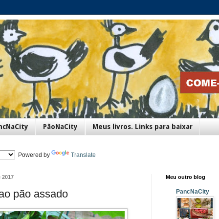
ncNaCity
PãoNaCity
Meus livros. Links para baixar
Powered by
Translate
e 2017
Meu outro blog
 ao pão assado
PancNaCity