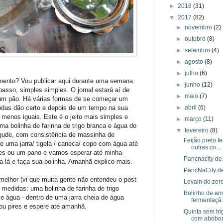
►
2018
(31)
▼
2017
(82)
►
novembro
(2)
►
outubro
(8)
►
setembro
(4)
►
agosto
(8)
►
julho
(6)
rmento? Vou publicar aqui durante uma semana
►
junho
(12)
asso, simples simples. O jornal estará aí de
►
maio
(7)
um pão. Há várias formas de se começar um
 Todas dão certo e depois de um tempo na sua
►
abril
(6)
menos iguais. Este é o jeito mais simples e
►
março
(11)
 uma bolinha de farinha de trigo branca e água do
▼
fevereiro
(8)
gude, com consistência de massinha de
Feijão preto f
e uma jarra/ tigela / caneca/ copo com água até
outras co...
es ou um pano e vamos esperar até minha
Pancnacity de
 lá e faça sua bolinha. Amanhã explico mais.
PancNaCity de
melhor (vi que muita gente não entendeu o post
Levain do zer
m medidas: uma bolinha de farinha de trigo
Bolinho de ar
 e água - dentro de uma jarra cheia de água
fermentaçã.
ou pires e espere até amanhã.
Quinta sem tr
com abóbo