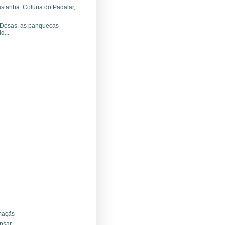
astanha. Coluna do Padalar,
. Dosas, as panquecas
d...
maçãs
nsar