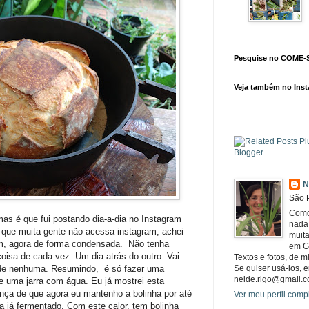
Pesquise no COME-
Veja também no Ins
N
São P
Como
as é que fui postando dia-a-dia no Instagram
nada 
que muita gente não acessa instagram, achei
muita
ém, agora de forma condensada. Não tenha
em G
oisa de cada vez. Um dia atrás do outro. Vai
Textos e fotos, de m
ade nenhuma. Resumindo, é só fazer uma
Se quiser usá-los, e
neide.rigo@gmail.c
de uma jarra com água. Eu já mostrei esta
ença de que agora eu mantenho a bolinha por até
Ver meu perfil comp
la já fermentado. Com este calor, tem bolinha