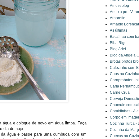
Amuseblog
Ando a pé - Vero
Arboretto
Arnaldo Lorença
As últimas
Bacalhau com ba
Biba Rigo
Blog Ariel
Blog da Angela C
Brotas brotos bro
Cafezinho com Bi
Caos na Cozinha
Caraprabater - b
Carla Pernambu
Carne Crua
Cerveja Domésti
Chucrute com sa
Comidinhas - Ale
Corpo em Imagem
 a água e coloque de novo em água limpa. Faça
Cozinha Turca - 
 dia de hoje.
Cozinha da Marg
nha da água e passe para uma cumbuca com um
Cuecas na Cozi