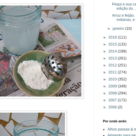
Pequi e sua c
edição do...
Arroz e feijão
indianas, e i
►
janeiro
(10)
►
2016
(111)
►
2015
(132)
►
2014
(199)
►
2013
(261)
►
2012
(251)
►
2011
(274)
►
2010
(352)
►
2009
(349)
►
2008
(294)
►
2007
(172)
►
2006
(2)
Por onde ando
Alhos passas & 
Alimento para pe