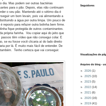
ro dia. Mas podem ser outras bactérias
Seguidores
santes para o pão. Depois, elas não continuam
rder o seu pão. Mantendo até o sétimo dia é
nseguir um bom levain, pois vai alimentando a
ubstituindo a água por outra limpa. Um pouco de
 é reposto para refazer outra bolinha bem firme.
linha fique protegida de outros contaminantes.
a própria farinha. Vou copiar aqui do jeito que
s passos têm vídeo que não consegui colar. E
o, se eu fosse você clicaria aí do lado direito
ia por lá. É muito mais fácil de entender. De
á também. Tenho certeza que vai conseguir.
Visualizações de pá
Arquivo do blog - u
►
2026
(1)
►
2025
(10)
►
2023
(5)
►
2022
(14)
►
2021
(6)
►
2020
(16)
►
2019
(41)