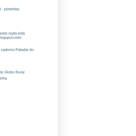
i - pimentas
ando nada está
logspot.com/
o caderno Paladar do
 do Globo Rural
rinha