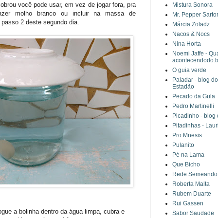
rou você pode usar, em vez de jogar fora, pra
Mistura Sonora
azer molho branco ou incluir na massa de
Mr. Pepper Sartor
 passo 2 deste segundo dia.
Márcia Zoladz
Nacos & Nocs
Nina Horta
Noemi Jaffe - Qu
acontecendodo.b
O guia verde
Paladar - blog d
Estadão
Pecado da Gula
Pedro Martinelli
Picadinho - blog
Pitadinhas - Lau
Pro Mnesis
Pulanito
Pé na Lama
Que Bicho
Rede Semeando
Roberta Malta
Rubem Duarte
Rui Gassen
ogue a bolinha dentro da água limpa, cubra e
Sabor Saudade