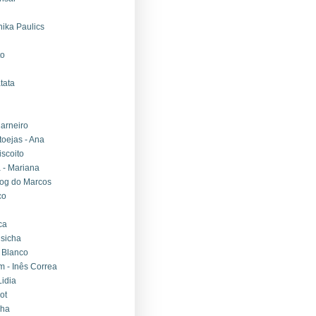
nika Paulics
to
tata
arneiro
toejas - Ana
scoito
 - Mariana
log do Marcos
co
ca
lsicha
 Blanco
 - Inês Correa
Lidia
ot
nha