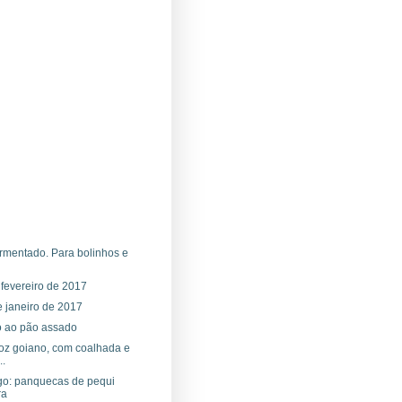
ermentado. Para bolinhos e
 fevereiro de 2017
 janeiro de 2017
o ao pão assado
roz goiano, com coalhada e
..
igo: panquecas de pequi
ra