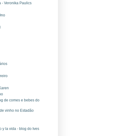
- Veronika Paulics
 Ono
l
ários
reiro
 Karen
ho
log de comes e bebes do
g de vinho no Estadão
y la vida - blog do Ives