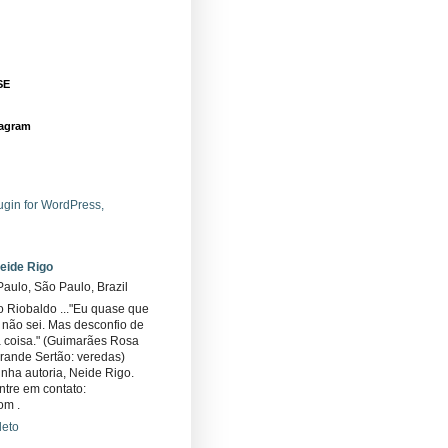
SE
tagram
eide Rigo
aulo, São Paulo, Brazil
 Riobaldo ..."Eu quase que
não sei. Mas desconfio de
 coisa." (Guimarães Rosa
rande Sertão: veredas)
inha autoria, Neide Rigo.
ntre em contato:
om .
leto