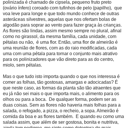
polinizada é chamado de cipsela, pequeno fruto preto
(ovário ínfero) coroado com tufinhos de pelo (papilho), que
voa leve para longe e que todo mundo conhece de outras
asteráceas silvestres, aquelas que nos ofertam bolas de
algodão para soprar ao vento para fazer graça às crianças.
As flores são lindas, assim mesmo sempre no plural, afinal
como no girassol, da mesma família, cada unidade, com
pétalas ou não, é uma flor. Então, uma flor de almeirão é
uma reunião de flores, com as do raio modificadas, cada
uma com uma pétala para tornar o conjunto mais atrativo
para os polinizadores que vão direto para as do centro,
miolo, sem pétalas.
Mas o que tudo isto importa quando o que nos interessa é
comer as folhas, tão gostosas, amargas e adocicadas? É
que neste caso, as formas da planta são tão atraentes que
eu já não sei mais o que importa mais, o alimento para os
olhos ou para a boca. De qualquer forma, podem ser as
duas coisas. Sem as flores não haveria mais folhas para a
salada, o refogado, a pizza, o recheio, a sopa. Almeirão é
comida da boa e as flores também. E quando eu como uma
salada assim, que além de ser gostosa, bonita e nutritiva,
ainda tem pedigree, me sinto como detentora do mais