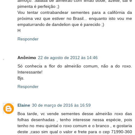
almoço. Salada de almeirão com limão bode, azeite, sal e
pimenta é perfeição ;)
Vou tentar contrabandear sementes para a califórnia da
próxima vez que estiver no Brasil... enquanto isto vou me
empaturrando de dandelion que é parecido ;)
H
Responder
Anônimo
22 de agosto de 2012 às 14:46
Só conhecia a flor do almeirão comum, não a do roxo.
Interessante!
Bjs.
Responder
Elaine
30 de março de 2016 às 16:59
Boa tarde, vc vende sementes desse almeirão roxo das
folhas desenhadas , tenho interesse nessa espécie, pois
tenho no meu quintal o roxo comum e o branco , e gostaria
deste ,caso sim qual o valor e frete para o cep 71990-360