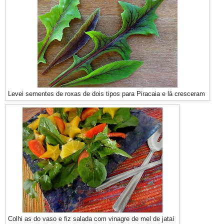
Levei sementes de roxas de dois tipos para Piracaia e lá cresceram
Colhi as do vaso e fiz salada com vinagre de mel de jataí