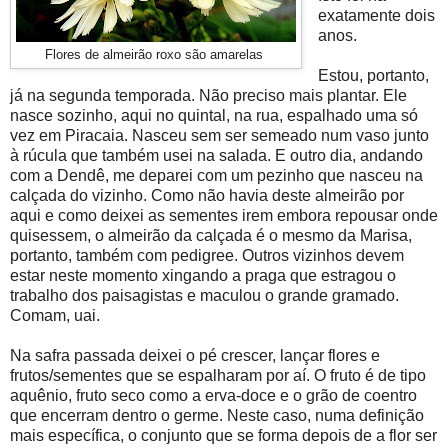
exatamente dois
anos.
Flores de almeirão roxo são amarelas
Estou, portanto,
já na segunda temporada. Não preciso mais plantar. Ele
nasce sozinho, aqui no quintal, na rua, espalhado uma só
vez em Piracaia. Nasceu sem ser semeado num vaso junto
à rúcula que também usei na salada. E outro dia, andando
com a Dendê, me deparei com um pezinho que nasceu na
calçada do vizinho. Como não havia deste almeirão por
aqui e como deixei as sementes irem embora repousar onde
quisessem, o almeirão da calçada é o mesmo da Marisa,
portanto, também com pedigree. Outros vizinhos devem
estar neste momento xingando a praga que estragou o
trabalho dos paisagistas e maculou o grande gramado.
Comam, uai.
Na safra passada deixei o pé crescer, lançar flores e
frutos/sementes que se espalharam por aí. O fruto é de tipo
aquênio, fruto seco como a erva-doce e o grão de coentro
que encerram dentro o germe. Neste caso, numa definição
mais específica, o conjunto que se forma depois de a flor ser