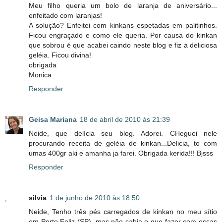
Meu filho queria um bolo de laranja de aniversário...
enfeitado com laranjas!
A solução? Enfeitei com kinkans espetadas em palitinhos.
Ficou engraçado e como ele queria. Por causa do kinkan
que sobrou é que acabei caindo neste blog e fiz a deliciosa
geléia. Ficou divina!
obrigada
Monica
Responder
Geisa Mariana
18 de abril de 2010 às 21:39
Neide, que delícia seu blog. Adorei. CHeguei nele
procurando receita de geléia de kinkan...Delicia, to com
umas 400gr aki e amanha ja farei. Obrigada kerida!!! Bjsss
Responder
silvia
1 de junho de 2010 às 18:50
Neide, Tenho três pés carregados de kinkan no meu sítio
em Porto Feliz (SP), mas não sabia o que fazer com essas