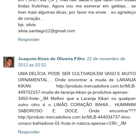
lindas frutinhas. Agora vou me esmerar em geléias... se
tiver mais algumas dicas, por favor me envie... eu agradeço
de coração...
bjs. silvia
silvia.santiago12@gmail.com
Responder
Joaquim Alves de Oliveira Filho
22 de novembro de
2012 às 02:52
UMA DELÍCIA, PODE SER CULTIVADA EM VASO E MUITO
ORNAMENTAL… Onde encontrar a muda de LARANJA
KIKAN: http://produto.mercadolivre.com.br/MLB-
449702157-muda-de-laranja-kikan-ja-produtiva-apenas-
3450-frete-_JM Melhor que a Laranja Kikan ou qualquer
outro citro é o LIMÃO CORAÇÃO BAHIA... HUMMMM
SABOROSO E DOCE. Onde encontrar???
http://produto.mercadolivre.com.br/MLB-444034737-limo-
coraco-bahiadoce-01-fruta-in-natura-apenas-r190-_JM
Responder