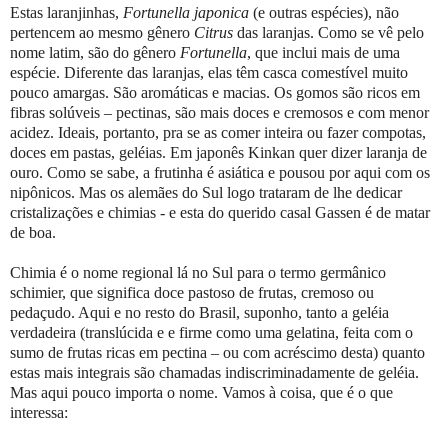
Estas laranjinhas,
Fortunella japonica
(e outras espécies), não
pertencem ao mesmo gênero
Citrus
das laranjas. Como se vê pelo
nome latim, são do gênero
Fortunella
, que inclui mais de uma
espécie. Diferente das laranjas, elas têm casca comestível muito
pouco amargas. São aromáticas e macias. Os gomos são ricos em
fibras solúveis – pectinas, são mais doces e cremosos e com menor
acidez. Ideais, portanto, pra se as comer inteira ou fazer compotas,
doces em pastas, geléias. Em japonês Kinkan quer dizer laranja de
ouro. Como se sabe, a frutinha é asiática e pousou por aqui com os
nipônicos. Mas os alemães do Sul logo trataram de lhe dedicar
cristalizações e chimias - e esta do querido casal Gassen é de matar
de boa.
Chimia é o nome regional lá no Sul para o termo germânico
schimier, que significa doce pastoso de frutas, cremoso ou
pedaçudo. Aqui e no resto do Brasil, suponho, tanto a geléia
verdadeira (translúcida e e firme como uma gelatina, feita com o
sumo de frutas ricas em pectina – ou com acréscimo desta) quanto
estas mais integrais são chamadas indiscriminadamente de geléia.
Mas aqui pouco importa o nome. Vamos à coisa, que é o que
interessa: