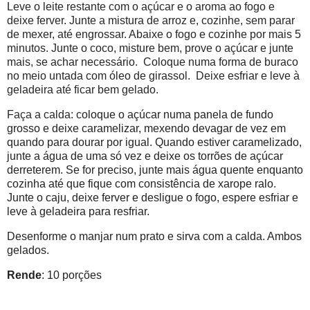
Leve o leite restante com o açúcar e o aroma ao fogo e
deixe ferver. Junte a mistura de arroz e, cozinhe, sem parar
de mexer, até engrossar. Abaixe o fogo e cozinhe por mais 5
minutos. Junte o coco, misture bem, prove o açúcar e junte
mais, se achar necessário. Coloque numa forma de buraco
no meio untada com óleo de girassol. Deixe esfriar e leve à
geladeira até ficar bem gelado.
Faça a calda: c
oloque o açúcar numa panela de fundo
grosso e deixe caramelizar, mexendo devagar de vez em
quando para dourar por igual. Quando estiver caramelizado,
junte a água de uma só vez e deixe os torrões de açúcar
derreterem. Se for preciso, junte mais água quente enquanto
cozinha até que fique com consistência de xarope ralo.
Junte o caju, deixe ferver e desligue o fogo, espere esfriar e
leve à geladeira para resfriar.
Desenforme o manjar num prato e sirva com a calda. Ambos
gelados.
Rende
: 10 porções