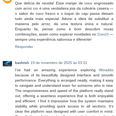
Que delícia de receita! Esse manjar de coco engrossado
com arroz cru é uma verdadeira joia da culinária caseira —
o sabor do coco fresco e o toque do caju passa deixam
tudo ainda mais especial. Adorei a ideia de substituir a
maisena pelo arroz, dá uma textura única e natural.
Enquanto lia, pensei como é bom descobrir novas
combinações, assim como explorar novidades no
11exch
—
sempre uma experiência saborosa e diferente!
Responder
kashish
19 de novembro de 2025 às 03:31
I’ve had an amazing experience exploring
Winadda
because of its beautifully designed interface and smooth
performance. Everything is arranged neatly, making it easy
to navigate and understand even for someone who is new.
The responsiveness and speed of the platform really stand
out, offering a seamless experience that is both enjoyable
and efficient. I find it impressive how the system maintains
stability while providing quick access to all sections. It’s
clear the platform was designed with user comfort in mind.