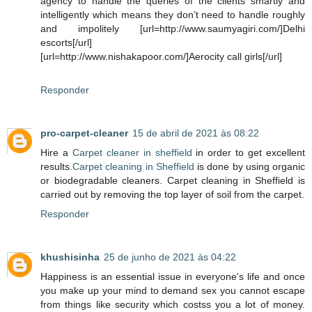
agency to handle the queries of the clients smartly and
intelligently which means they don’t need to handle roughly
and impolitely [url=http://www.saumyagiri.com/]Delhi
escorts[/url]
[url=http://www.nishakapoor.com/]Aerocity call girls[/url]
Responder
pro-carpet-cleaner
15 de abril de 2021 às 08:22
Hire a
Carpet cleaner in sheffield
in order to get excellent
results.
Carpet cleaning in Sheffield
is done by using organic
or biodegradable cleaners. Carpet cleaning in Sheffield is
carried out by removing the top layer of soil from the carpet.
Responder
khushisinha
25 de junho de 2021 às 04:22
Happiness is an essential issue in everyone's life and once
you make up your mind to demand sex you cannot escape
from things like security which costss you a lot of money.